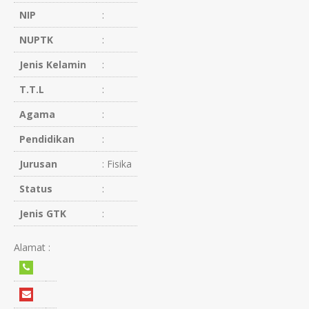
NIP
:
NUPTK
:
Jenis Kelamin
:
T.T.L
:
Agama
:
Pendidikan
:
Jurusan
: Fisika
Status
:
Jenis GTK
:
Alamat :