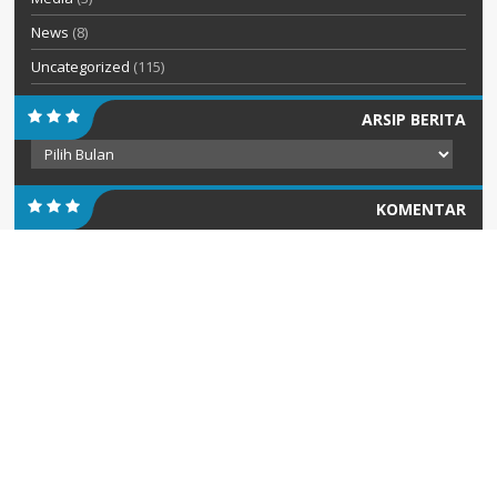
News
(8)
Uncategorized
(115)
ARSIP BERITA
Arsip
Berita
KOMENTAR
PENGUMUMAN
Diterbitkan :
Senin, 20 Jul 2026
INFORMASI PENERIMAAN PERPINDAHAN MURID TAHAP II
SEMESTER GANJIL TAHUN 2026
INFORMASI PENERIMAAN PERPINDAHAN MURID TAHAP II SEMESTER
GANJIL TAHUN 2026 AKAN DIUMUMKAN PADA...