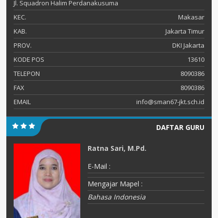
Jl. Squadron Halim Perdanakusuma
KEC.
Makasar
KAB.
Jakarta Timur
PROV.
DKI Jakarta
KODE POS
13610
TELEPON
8090386
FAX
8090386
EMAIL
info@sman67-jkt.sch.id
DAFTAR GURU
Ratna Sari, M.Pd.
E-Mail :
Mengajar Mapel :
Bahasa Indonesia