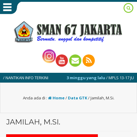
NTIKAN INFO TERKINI
3 minggu yang lalu
/ MPLS 13-17 JULI 2026
Anda ada di :
Home
/
Data GTK
/
Jamilah, M.Si.
JAMILAH, M.SI.