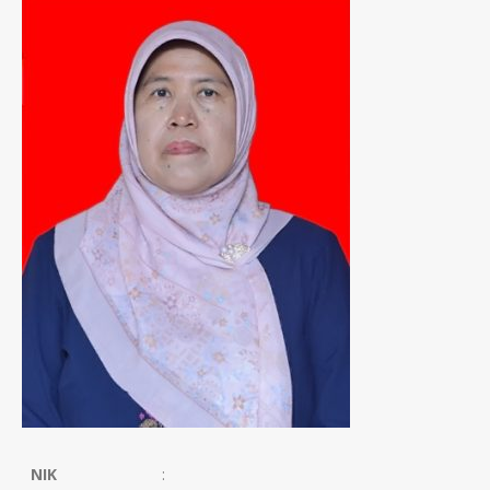
NIK
: