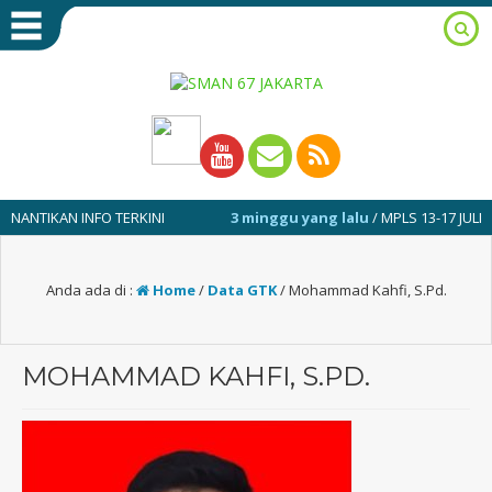
IKAN INFO TERKINI
3 minggu yang lalu
/ MPLS 13-17 JULI 2026
Anda ada di :
Home
/
Data GTK
/
Mohammad Kahfi, S.Pd.
MOHAMMAD KAHFI, S.PD.