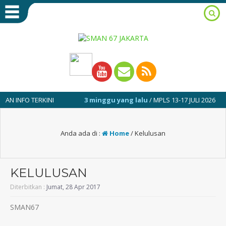
FO TERKINI
3 minggu yang lalu
/ MPLS 13-17 JULI 2026
Anda ada di :
Home
/
Kelulusan
KELULUSAN
Diterbitkan :
Jumat, 28 Apr 2017
SMAN67