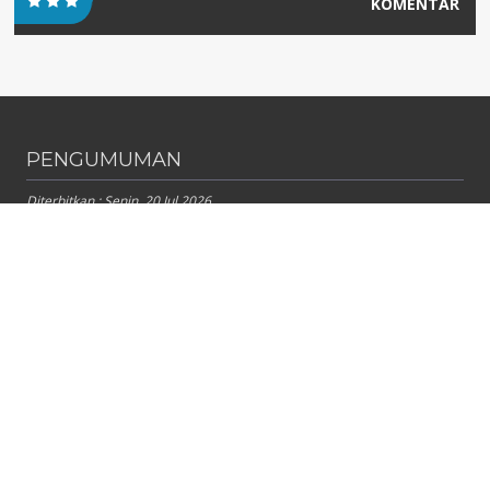
KOMENTAR
PENGUMUMAN
Diterbitkan :
Senin, 20 Jul 2026
INFORMASI PENERIMAAN PERPINDAHAN MURID TAHAP II
SEMESTER GANJIL TAHUN 2026
INFORMASI PENERIMAAN PERPINDAHAN MURID TAHAP II SEMESTER
GANJIL TAHUN 2026 AKAN DIUMUMKAN PADA...
Diterbitkan :
Kamis, 16 Jul 2026
PENGUMUMAN HASIL SELEKSI PERPINDAHAN MURID
SEMESTER GANJIL TAHUN 2026
PENGUMUMAN HASIL SELEKSI PERPINDAHAN MURID SEMESTER
GANJIL TAHUN AJARAN 2026/2027 SMA NEGERI 67...
Diterbitkan :
Rabu, 8 Jul 2026
INFORMASI PENERIMAAN PERPINDAHAN MURID
SEMESTER GANJIL TAHUN 2026