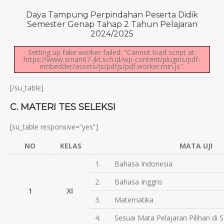
Daya Tampung Perpindahan Peserta Didik
Semester Genap Tahap 2 Tahun Pelajaran
2024/2025
Setting up fake worker failed: "Cannot load script at:
https://www.sman67-jkt.sch.id/wp-content/plugins/pdf-
embedder/assets/js/pdfjs/pdf.worker.min.js".
[/su_table]
C. MATERI TES SELEKSI
[su_table responsive=”yes”]
NO
KELAS
MATA UJI
1. Bahasa Indonesia
2. Bahasa Inggris
1
XI
3. Matematika
4. Sesuai Mata Pelajaran Pilihan di