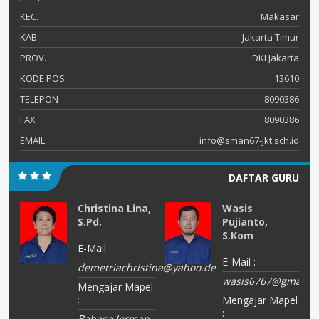
KEC.
Makasar
KAB.
Jakarta Timur
PROV.
DKI Jakarta
KODE POS
13610
TELEPON
8090386
FAX
8090386
EMAIL
info@sman67-jkt.sch.id
DAFTAR GURU
Christina Lina,
Wasis
d.
S.Pd.
Pujianto,
S.Kom
E-Mail :
E-Mail :
demetriachristina@yahoo.de
el
wasis6767@gmail.c
Mengajar Mapel
:
Mengajar Mapel
:
Bahasa Jerman