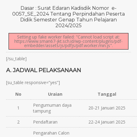
Dasar : Surat Edaran Kadisdik Nomor e-
0057_SE_2024 Tentang Perpindahan Peserta
Didik Semester Genap Tahun Pelajaran
2024/2025
Setting up fake worker failed: "Cannot load script at:
https://www.sman67-jkt.sch.id/wp-content/plugins/pdf-
embedder/assets/js/pdfjs/pdf.worker.min.js".
[/su_table]
A. JADWAL PELAKSANAAN
[su_table responsive=”yes”]
No
Uraian
Tanggal
Pengumuman daya
1
20-21 Januari 2025
tampung
2
Pendaftaran
22-24 Januari 2025
Pengarahan Calon