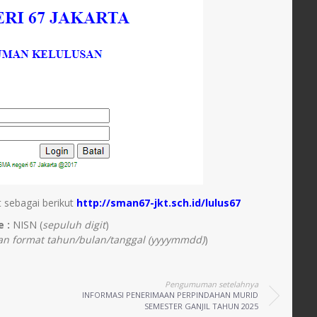
sebagai berikut
http://sman67-jkt.sch.id/lulus67
 :
NISN (
sepuluh digit
)
n format tahun/bulan/tanggal (yyyymmdd)
)
Pengumuman setelahnya
INFORMASI PENERIMAAN PERPINDAHAN MURID
SEMESTER GANJIL TAHUN 2025