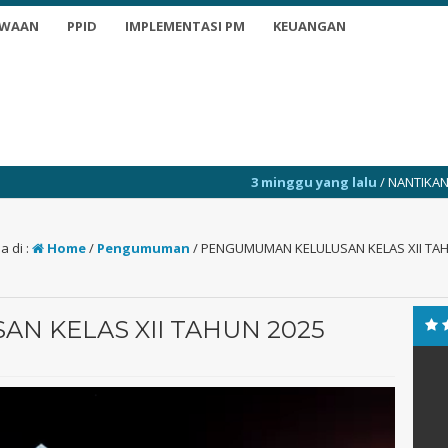
SWAAN
PPID
IMPLEMENTASI PM
KEUANGAN
3 minggu yang lalu
/ NANTIKAN INFO TERKINI
a di :
Home
/
Pengumuman
/
PENGUMUMAN KELULUSAN KELAS XII TAH
N KELAS XII TAHUN 2025