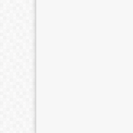
Apit Juhara, M.Pd.
Maulana Maudu
E-Mail :
E-Mail :
Mengajar Mapel :
Mengajar Mapel 
Pend. Penjaske