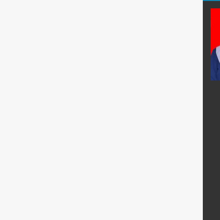
di, S.Pd.
Fahruroji, S.Pdi.
E-Mail :
fahrurozi@sman67-
:
jkt.sch.id
s
Mengajar Mapel :
Pend. Agama Islam