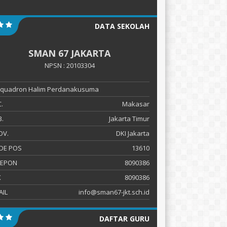
DATA SEKOLAH
SMAN 67 JAKARTA
NPSN : 20103304
 Squadron Halim Perdanakusuma
.
Makasar
.
Jakarta Timur
OV.
DKI Jakarta
DE POS
13610
LEPON
8090386
X
8090386
AIL
info@sman67-jkt.sch.id
DAFTAR GURU