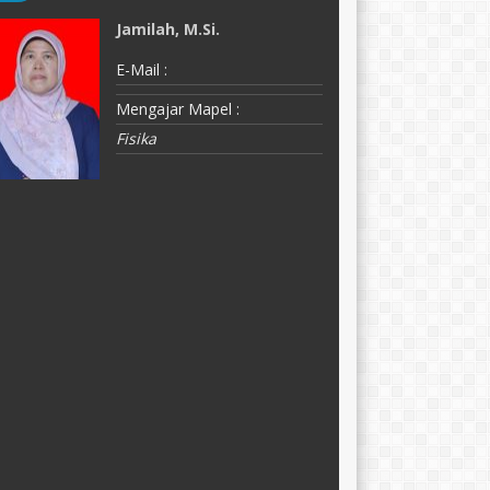
Jamilah, M.Si.
R
E-Mail :
E-
Mengajar Mapel :
M
Fisika
B