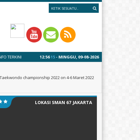
4 minggu yang lalu
12
:
/ MPLS 13-17 JULI 2026
56
16
- MINGGU, 09-08-2026
1 tahun yang lal
al Taekwondo championship 2022 on 4-6 Maret 2022
LOKASI SMAN 67 JAKARTA