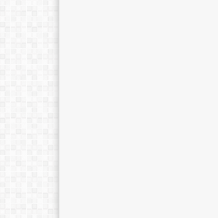
Jamilah, M.Si.
Fahruroji, S.Pdi
E-Mail :
E-Mail :
fahrurozi@sma
Mengajar Mapel :
jkt.sch.id
Fisika
Mengajar Mapel 
Pend. Agama Is