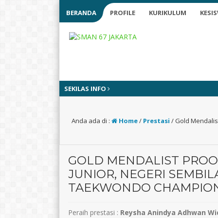
BERANDA
PROFILE
KURIKULUM
KESI
SEKILAS INFO
Anda ada di :
Home
/
Prestasi
/
Gold Mendalis
GOLD MENDALIST PROO
JUNIOR, NEGERI SEMBI
TAEKWONDO CHAMPIONSH
Peraih prestasi :
Reysha Anindya Adhwan Wi