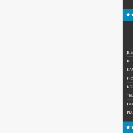
Jl.
KEC
KAB
PR
KO
TE
FA
EM