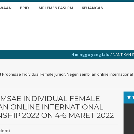
SWAAN
PPID
IMPLEMENTASI PM
KEUANGAN
4 minggu yang lalu
/ NANTIKAN INFO TERKINI
t Proomsae Individual Female Junior, Negeri sembilan online internation
MSAE INDIVIDUAL FEMALE
LAN ONLINE INTERNATIONAL
IP 2022 ON 4-6 MARET 2022
demi