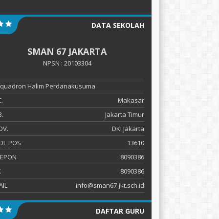
DATA SEKOLAH
SMAN 67 JAKARTA
NPSN : 20103304
 Squadron Halim Perdanakusuma
.
Makasar
.
Jakarta Timur
OV.
DKI Jakarta
DE POS
13610
LEPON
8090386
X
8090386
AIL
info@sman67-jkt.sch.id
DAFTAR GURU