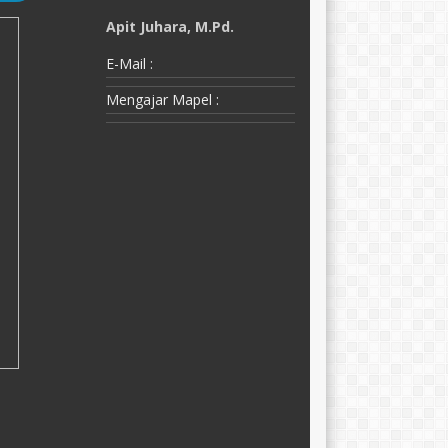
Apit Juhara, M.Pd.
A
E-Mail :
E-
a
Mengajar Mapel :
M
M