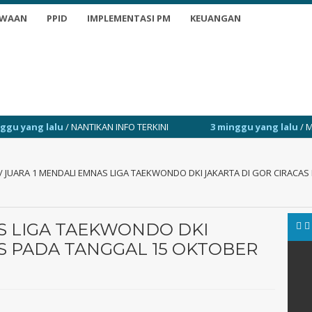
SWAAN
PPID
IMPLEMENTASI PM
KEUANGAN
NANTIKAN INFO TERKINI
3 minggu yang lalu
/ MPLS 13-17 JULI 202
/
JUARA 1 MENDALI EMNAS LIGA TAEKWONDO DKI JAKARTA DI GOR CIRACAS
S LIGA TAEKWONDO DKI
AS PADA TANGGAL 15 OKTOBER