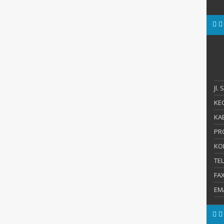
Jl.
KEC
KAB
PR
KO
TE
FA
EM