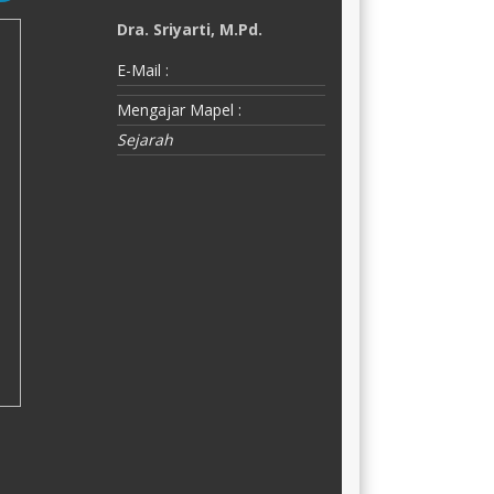
Eko Krisdianto
E
E-Mail :
E-
krisdiantoe@yahoo.co.id
M
Mengajar Mapel :
G
Matematika