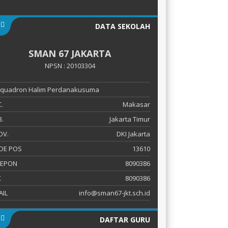
DATA SEKOLAH
SMAN 67 JAKARTA
NPSN : 20103304
 Squadron Halim Perdanakusuma
.
Makasar
.
Jakarta Timur
OV.
DKI Jakarta
DE POS
13610
LEPON
8090386
X
8090386
AIL
info@sman67-jkt.sch.id
DAFTAR GURU