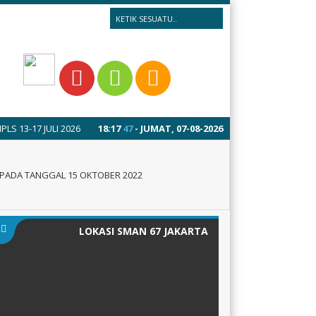
6
1 tahun yang lalu
18
:
17
48
/ Selamat datang di website SMA Negeri 67 J
- JUMAT, 07-08-2026
 PADA TANGGAL 15 OKTOBER 2022
LOKASI SMAN 67 JAKARTA