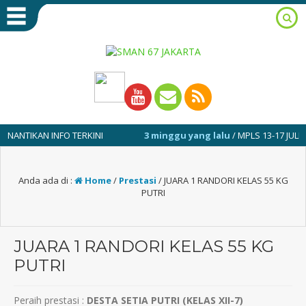
AN INFO TERKINI
3 minggu yang lalu
/ MPLS 13-17 JULI 2026
Anda ada di :
Home
/
Prestasi
/
JUARA 1 RANDORI KELAS 55 KG
PUTRI
JUARA 1 RANDORI KELAS 55 KG
PUTRI
Peraih prestasi :
DESTA SETIA PUTRI (KELAS XII-7)