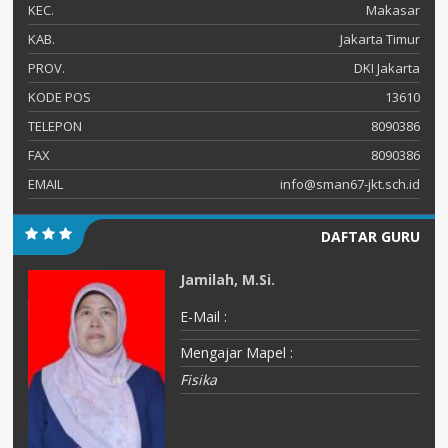
KEC.
Makasar
KAB.
Jakarta Timur
PROV.
DKI Jakarta
KODE POS
13610
TELEPON
8090386
FAX
8090386
EMAIL
info@sman67-jkt.sch.id
DAFTAR GURU
Jamilah, M.Si.
E-Mail :
Mengajar Mapel :
Fisika