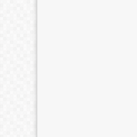
Arnanda Putri, M.Pd.
Ano Tohariman
E-Mail :
E-Mail :
anotohariman6
Mengajar Mapel :
Mengajar Mapel 
Bimbingan Konseling
Matematika