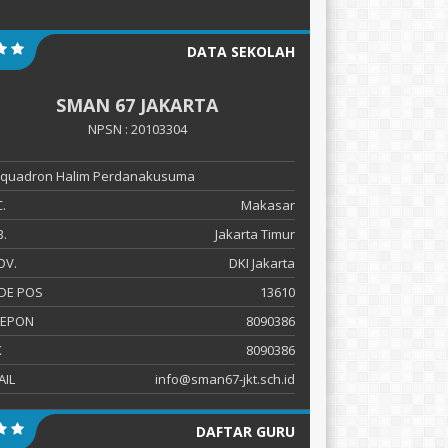
DATA SEKOLAH
SMAN 67 JAKARTA
NPSN : 20103304
 Squadron Halim Perdanakusuma
.
Makasar
.
Jakarta Timur
OV.
DKI Jakarta
DE POS
13610
LEPON
8090386
X
8090386
AIL
info@sman67-jkt.sch.id
DAFTAR GURU