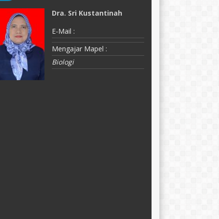
Dra. Sri Kustantinah
R
E-Mail :
E-
Mengajar Mapel :
M
Biologi
B