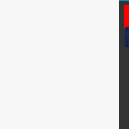
, S.Pd.
Fahruroji, S.Pdi.
E-Mail :
7@gmail.com
fahrurozi@sman67-
jkt.sch.id
:
Mengajar Mapel :
Pend. Agama Islam