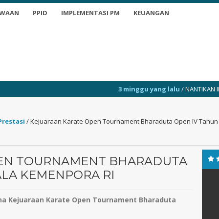
SWAAN
PPID
IMPLEMENTASI PM
KEUANGAN
3 minggu yang lalu
/ NANTIKAN INFO TERKINI
Prestasi
/
Kejuaraan Karate Open Tournament Bharaduta Open IV Tahun 
PEN TOURNAMENT BHARADUTA
ALA KEMENPORA RI
sina Kejuaraan Karate Open Tournament Bharaduta