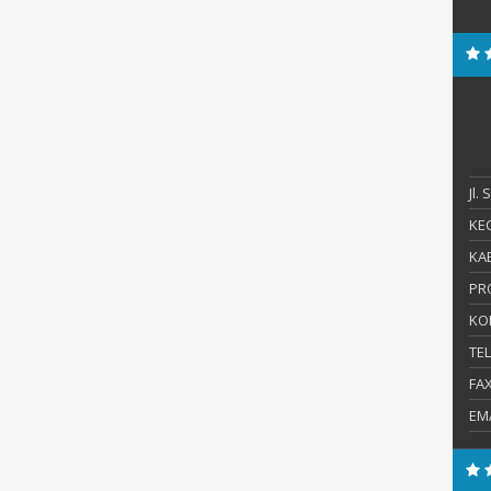
Jl.
KEC
KAB
PR
KO
TE
FA
EM