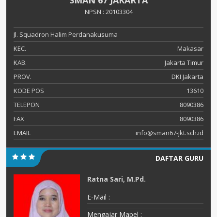
SMAN 67 JAKARTA
NPSN : 20103304
Jl. Squadron Halim Perdanakusuma
KEC.
Makasar
KAB.
Jakarta Timur
PROV.
DKI Jakarta
KODE POS
13610
TELEPON
8090386
FAX
8090386
EMAIL
info@sman67-jkt.sch.id
DAFTAR GURU
Ratna Sari, M.Pd.
E-Mail :
Mengajar Mapel :