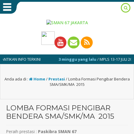
AN INFO TERKINI
3 minggu yang lalu
/ MPLS 13-17 JULI 2026
Anda ada di :
Home
/
Prestasi
/
Lomba Formasi Pengibar Bendera
SMA/SMK/MA 2015
LOMBA FORMASI PENGIBAR
BENDERA SMA/SMK/MA 2015
Peraih prestasi :
Paskibra SMAN 67