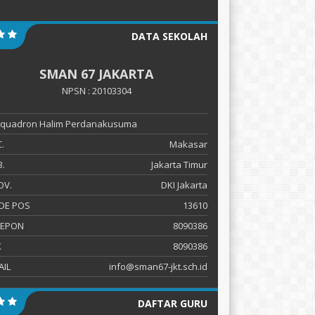
DATA SEKOLAH
SMAN 67 JAKARTA
NPSN : 20103304
 Squadron Halim Perdanakusuma
.
Makasar
.
Jakarta Timur
OV.
DKI Jakarta
DE POS
13610
LEPON
8090386
X
8090386
AIL
info@sman67-jkt.sch.id
DAFTAR GURU