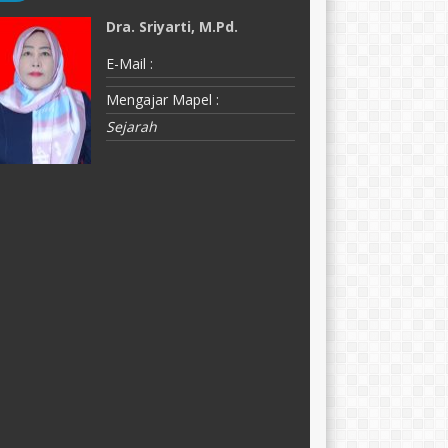
Dra. Sriyarti, M.Pd.
M
E-Mail :
E-
Mengajar Mapel :
M
Sejarah
P