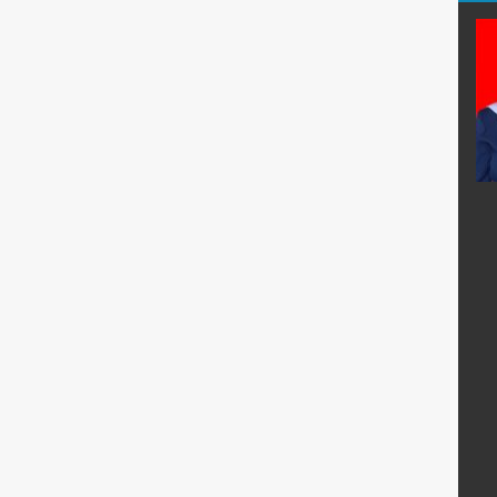
i, S.Pd.
Arnanda Putri, M.Pd.
E-Mail :
:
Mengajar Mapel :
Bimbingan Konseling