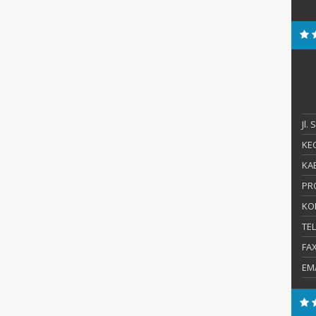
Jl.
KEC
KAB
PR
KO
TE
FA
EM