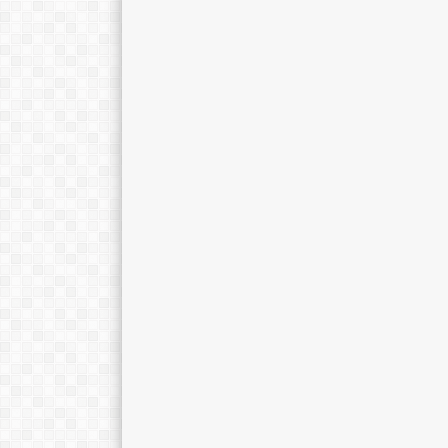
Yeni Dahniar, S.Pd.
Nurlaela Asmaw
E-Mail :
E-Mail :
Mengajar Mapel :
Mengajar Mapel 
PKN
Fisika