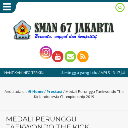
IKAN INFO TERKINI
3 minggu yang lalu
/ MPLS 13-17 JULI 2026
Anda ada di :
Home
/
Prestasi
/
Medali Perunggu Taekwondo The
Kick Indonesia Championship 2019
MEDALI PERUNGGU
TAEKWONDO THE KICK