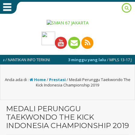
IKAN INFO TERKINI
3 minggu yang lalu
/ MPLS 13-17 JULI 2026
Anda ada di :
Home
/
Prestasi
/
Medali Perunggu Taekwondo The
Kick Indonesia Championship 2019
MEDALI PERUNGGU
TAEKWONDO THE KICK
INDONESIA CHAMPIONSHIP 2019