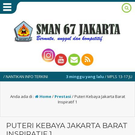
NTIKAN INFO TERKINI
3 minggu yang lalu
/ MPLS 13-17 JULI 2026
Anda ada di :
Home
/
Prestasi
/
Puteri Kebaya Jakarta Barat
Inspiratif 1
PUTERI KEBAYA JAKARTA BARAT
INSPIRATIF 1