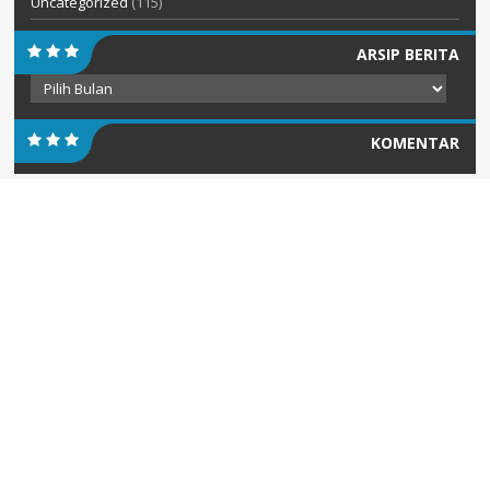
Uncategorized
(115)
ARSIP BERITA
Arsip
Berita
KOMENTAR
PENGUMUMAN
Diterbitkan :
Senin, 20 Jul 2026
INFORMASI PENERIMAAN PERPINDAHAN MURID TAHAP II
SEMESTER GANJIL TAHUN 2026
INFORMASI PENERIMAAN PERPINDAHAN MURID TAHAP II SEMESTER
GANJIL TAHUN 2026 AKAN DIUMUMKAN PADA...
Diterbitkan :
Kamis, 16 Jul 2026
PENGUMUMAN HASIL SELEKSI PERPINDAHAN MURID