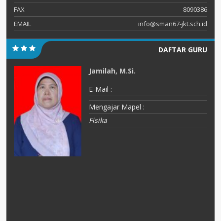
FAX
8090386
EMAIL
info@sman67-jkt.sch.id
DAFTAR GURU
Jamilah, M.Si.
E-Mail :
Mengajar Mapel :
Fisika