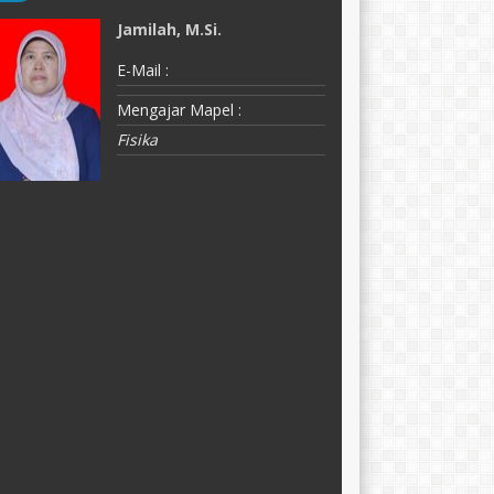
Jamilah, M.Si.
D
E-Mail :
E-
Mengajar Mapel :
M
Fisika
K