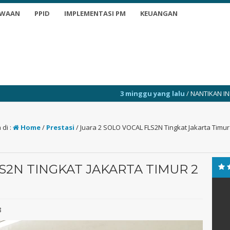
SWAAN
PPID
IMPLEMENTASI PM
KEUANGAN
3 minggu yang lalu
/ NANTIKAN INFO TERKINI
di :
Home
/
Prestasi
/
Juara 2 SOLO VOCAL FLS2N Tingkat Jakarta Timur
S2N TINGKAT JAKARTA TIMUR 2
3