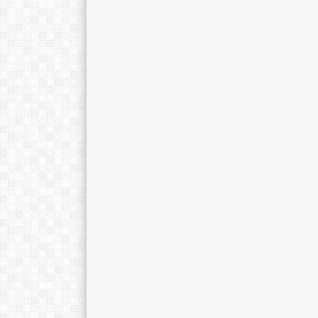
Nurlaela Asmawi, S.Pd.
Dra. Sriyarti, M
E-Mail :
E-Mail :
Mengajar Mapel :
Mengajar Mapel 
Fisika
Sejarah