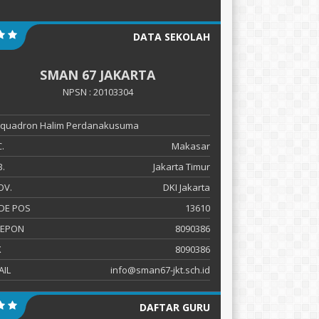
DATA SEKOLAH
SMAN 67 JAKARTA
NPSN : 20103304
 Squadron Halim Perdanakusuma
.
Makasar
.
Jakarta Timur
OV.
DKI Jakarta
DE POS
13610
LEPON
8090386
X
8090386
AIL
info@sman67-jkt.sch.id
DAFTAR GURU