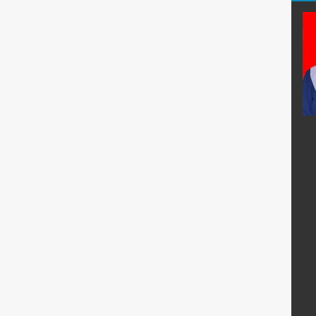
.Pd.
Ano Tohariman, S.Pd.
E-Mail :
anotohariman67@gmail.com
:
Mengajar Mapel :
Matematika