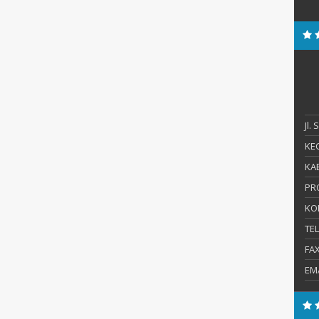
Jl.
KEC
KAB
PR
KO
TE
FA
EM