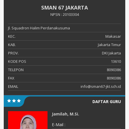
SMAN 67 JAKARTA
NPSN : 20103304
Jl. Squadron Halim Perdanakusuma
KEC.
Makasar
KAB.
Jakarta Timur
PROV.
DKI Jakarta
KODE POS
13610
TELEPON
8090386
FAX
8090386
EMAIL
info@sman67-jkt.sch.id
DAFTAR GURU
Jamilah, M.Si.
E-Mail :