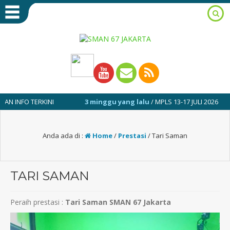
INFO TERKINI
3 minggu yang lalu
/ MPLS 13-17 JULI 2026
Anda ada di :
Home
/
Prestasi
/
Tari Saman
TARI SAMAN
Peraih prestasi :
Tari Saman SMAN 67 Jakarta