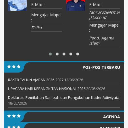
E-Mail :
E-Mail :
fahrurozi@sman67-
el
Mengajar Mapel
jkt.sch.id
:
Mengajar Mapel
Fisika
:
Pend. Agama
Islam
POS-POS TERBARU
RAKER TAHUN AJARAN 2026-2027
12/06/2026
UPACARA HARI KEBANGKITAN NASIONAL 2026
20/05/2026
Deklarasi Pemilahan Sampah dan Pengukuhan Kader Adiwiyata
18/05/2026
AGENDA