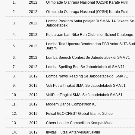
1.
2012
Olimpiade Olahraga Nasional (O2SN) Karate Putri
2.
2012
Olimpiade Olahraga Nasional (O2SN) Karate Putri
Lomba Paskibra Antar pelajar Di SMAN 14 Jakarta Se
3.
2012
Jabodetabek
4.
2012
Kejuaraan Lari Nike Run Club Inter School Chalenge
Lomba Tata UpacaraBenderadan PBB Antar SLTA Sud
5.
2012
Jaktim
6.
2012
Lomba Speech Contest Se Jabodetabek di SMA 71
7.
2012
Lomba Spelling Bee Se Jabodetabek di SMA 71
8.
2012
Lomba News Reading Se Jabodetabek di SMA 71
9.
2012
Voli Putra Tingkat SMA Se Jabodetabek SMA 51
10.
2012
VoliPutriTingkat SMA Se Jabodetabek SMA 51
11.
2012
Modern Dance Competition KJI
12.
2012
Futsal GLOICFEST Global Islamic School
13.
2012
Cheer Leader Competition KompasMuda
14.
2012
Invitasi Futsal AntarPelajarJaktim