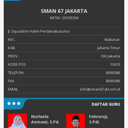
SMAN 67 JAKARTA
NPSN : 20103304
Jl. Squadron Halim Perdanakusuma
KEC.
Makasar
KAB.
Jakarta Timur
PROV.
DKI Jakarta
KODE POS
13610
TELEPON
8090386
FAX
8090386
EMAIL
info@sman67-jkt.sch.id
DAFTAR GURU
Nurlaela
Fahruroji,
Asmawi, S.Pd.
S.Pdi.