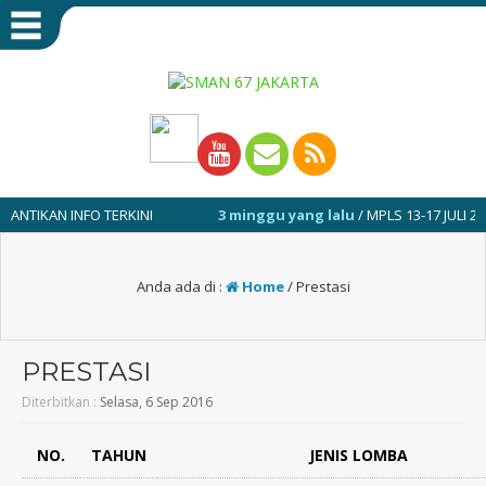
AN INFO TERKINI
3 minggu yang lalu
/ MPLS 13-17 JULI 2026
Anda ada di :
Home
/
Prestasi
PRESTASI
Diterbitkan :
Selasa, 6 Sep 2016
NO.
TAHUN
JENIS LOMBA