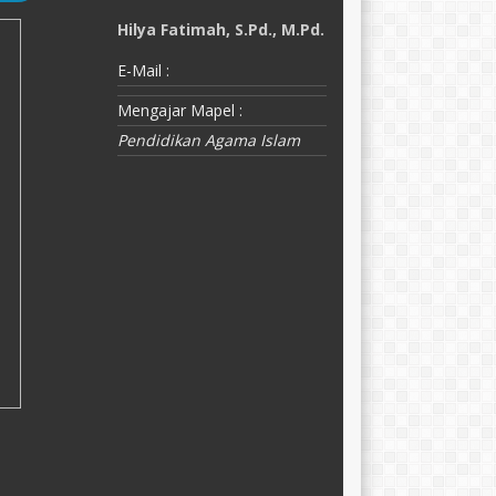
Hilya Fatimah, S.Pd., M.Pd.
A
E-Mail :
E-
a
Mengajar Mapel :
M
Pendidikan Agama Islam
M