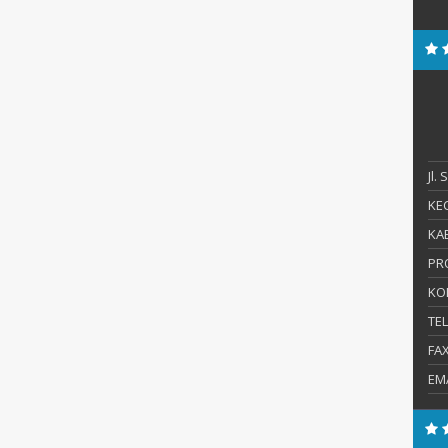
Jl.
KEC
KAB
PR
KO
TE
FA
EM