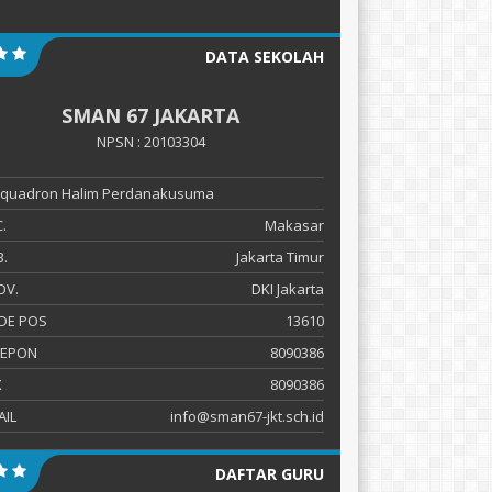
DATA SEKOLAH
SMAN 67 JAKARTA
NPSN : 20103304
 Squadron Halim Perdanakusuma
.
Makasar
.
Jakarta Timur
OV.
DKI Jakarta
DE POS
13610
LEPON
8090386
X
8090386
AIL
info@sman67-jkt.sch.id
DAFTAR GURU