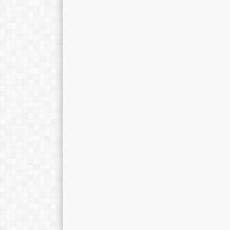
Jamilah, M.Si.
Dra. Sri Kusta
E-Mail :
E-Mail :
Mengajar Mapel :
Mengajar Mapel 
Fisika
Biologi