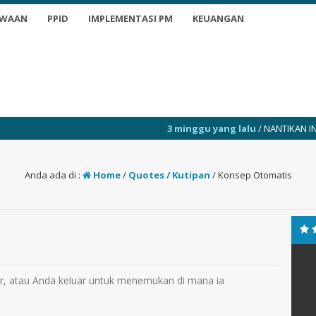
SWAAN
PPID
IMPLEMENTASI PM
KEUANGAN
3 minggu yang lalu
/ NANTIKAN INFO TERKINI
Anda ada di :
Home
/
Quotes / Kutipan
/
Konsep Otomatis
, atau Anda keluar untuk menemukan di mana ia