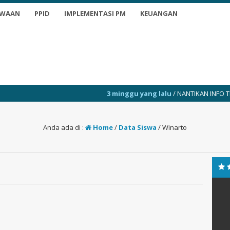
SWAAN
PPID
IMPLEMENTASI PM
KEUANGAN
3 minggu yang lalu
/ NANTIKAN INFO TERKINI
Anda ada di :
Home
/
Data Siswa
/
Winarto