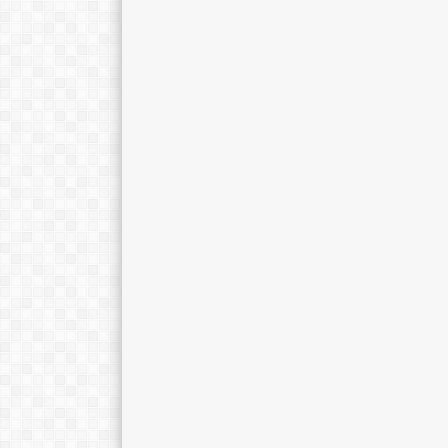
Nurlaela Asmawi, S.Pd.
Arnanda Putri,
E-Mail :
E-Mail :
Mengajar Mapel :
Mengajar Mapel 
Fisika
Bimbingan Kons