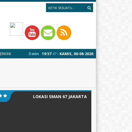
3 minggu yang lalu
19
:
/ MPLS 13-17 JULI 2026
57
48
- KAMIS, 06-08-2026
1 tahun yang l
LOKASI SMAN 67 JAKARTA