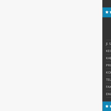
Jl.
KEC
KAB
PR
KO
TE
FA
EM