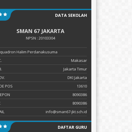
DATA SEKOLAH
SMAN 67 JAKARTA
NPSN : 20103304
 Squadron Halim Perdanakusuma
.
Makasar
.
Jakarta Timur
OV.
DKI Jakarta
DE POS
13610
LEPON
8090386
X
8090386
AIL
info@sman67-jkt.sch.id
DAFTAR GURU