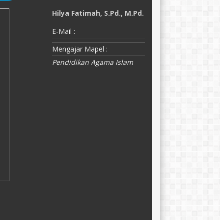
Hilya Fatimah, S.Pd., M.Pd.
D
E-Mail :
E-
Mengajar Mapel :
M
Pendidikan Agama Islam
K