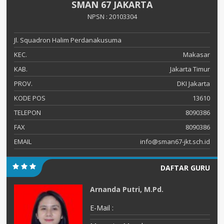
SMAN 67 JAKARTA
NPSN : 20103304
Jl. Squadron Halim Perdanakusuma
KEC.
Makasar
KAB.
Jakarta Timur
PROV.
DKI Jakarta
KODE POS
13610
TELEPON
8090386
FAX
8090386
EMAIL
info@sman67-jkt.sch.id
DAFTAR GURU
Arnanda Putri, M.Pd.
E-Mail :