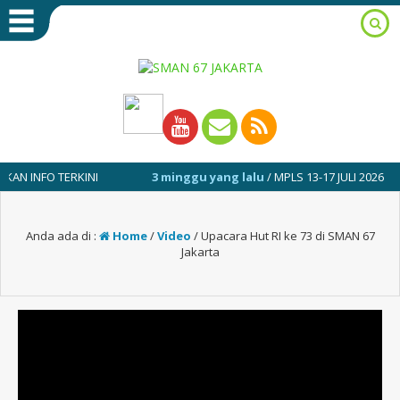
NFO TERKINI
3 minggu yang lalu
/ MPLS 13-17 JULI 2026
Anda ada di :
Home
/
Video
/
Upacara Hut RI ke 73 di SMAN 67
Jakarta