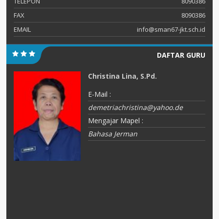
TELEPON
8090386
FAX
8090386
EMAIL
info@sman67-jkt.sch.id
DAFTAR GURU
Christina Lina, S.Pd.
E-Mail :
demetriachristina@yahoo.de
Mengajar Mapel :
Bahasa Jerman