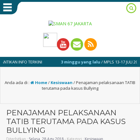
N INFO TERKINI
3 minggu yang lalu
/ MPLS 13-17 JULI 2026
Anda ada di :
Home
/
Kesiswaan
/
Penajaman pelaksanaan TATIB
terutama pada kasus Bullying
PENAJAMAN PELAKSANAAN
TATIB TERUTAMA PADA KASUS
BULLYING
Diterbitkan :
Selasa, 28 Agu 2018
- Kategori :
Kesiswaan