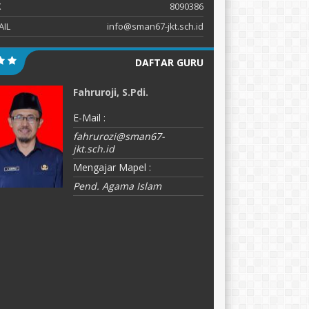
X
8090386
AIL
info@sman67-jkt.sch.id
DAFTAR GURU
Fahruroji, S.Pdi.
C
E-Mail :
E-
fahrurozi@sman67-
d
jkt.sch.id
M
Mengajar Mapel :
B
Pend. Agama Islam