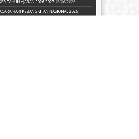
KER TAHUN AJARAN 2026-2027
12/06/2026
ACARA HARI KEBANGKITAN NASIONAL 2026
05/2026
klarasi Pemilahan Sampah dan Pengukuhan
er Adiwiyata
18/05/2026
AGENDA
KATEGORI
mal
(2)
ormasi
(5)
siswaan
(7)
dia
(3)
ws
(8)
categorized
(115)
ARSIP BERITA