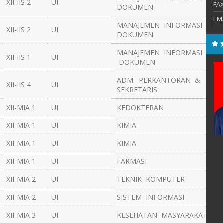
XII-IIS 2
UI
FA
DOKUMEN
EM
MANAJEMEN INFORMASI &
XII-IIS 2
UI
DOKUMEN
MANAJEMEN INFORMASI &
XII-IIS 1
UI
DOKUMEN
, S.Pd.
Erawan Wiyardi, S.Pd.
ADM. PERKANTORAN &
XII-IIS 4
UI
E-Mail :
SEKRETARIS
7@gmail.com
Mengajar Mapel :
XII-MIA 1
UI
KEDOKTERAN
:
Geografi
XII-MIA 1
UI
KIMIA
XII-MIA 1
UI
KIMIA
XII-MIA 1
UI
FARMASI
XII-MIA 2
UI
TEKNIK KOMPUTER
XII-MIA 2
UI
SISTEM INFORMASI
XII-MIA 3
UI
KESEHATAN MASYARAKAT