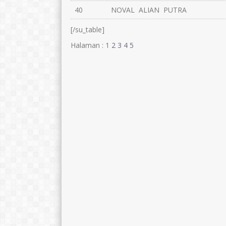
40
NOVAL ALIAN PUTRA
[/su_table]
Halaman :
1
2
3
4
5