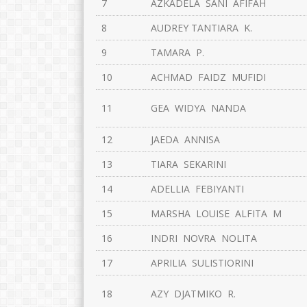
7
AZKADELA SANI AFIFAH
8
AUDREY TANTIARA K.
9
TAMARA P.
10
ACHMAD FAIDZ MUFIDI
11
GEA WIDYA NANDA
12
JAEDA ANNISA
13
TIARA SEKARINI
14
ADELLIA FEBIYANTI
15
MARSHA LOUISE ALFITA M
16
INDRI NOVRA NOLITA
17
APRILIA SULISTIORINI
18
AZY DJATMIKO R.