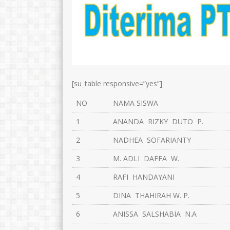
[su_table responsive=”yes”]
NO
NAMA SISWA
1
ANANDA RIZKY DUTO P.
2
NADHEA SOFARIANTY
3
M. ADLI DAFFA W.
4
RAFI HANDAYANI
5
DINA THAHIRAH W. P.
6
ANISSA SALSHABIA N.A