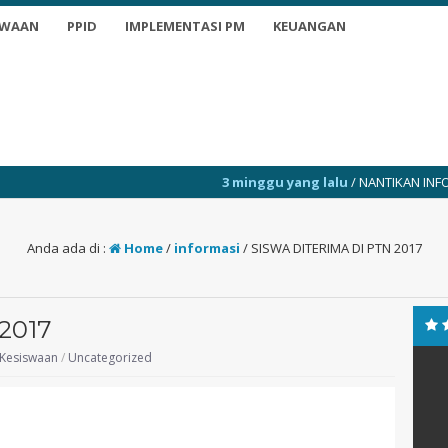
SWAAN
PPID
IMPLEMENTASI PM
KEUANGAN
3 minggu yang lalu
/ NANTIKAN INFO TERKINI
Anda ada di :
Home
/
informasi
/
SISWA DITERIMA DI PTN 2017
2017
Kesiswaan
/
Uncategorized