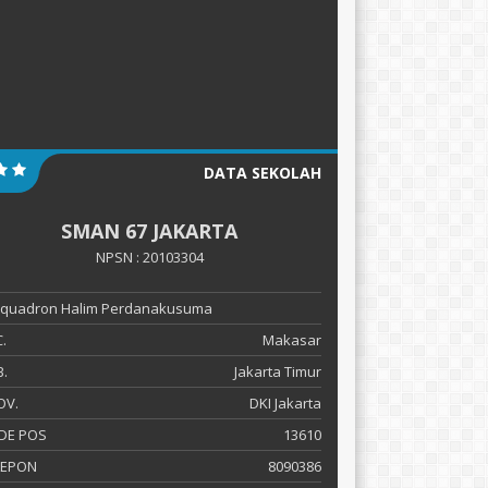
DATA SEKOLAH
SMAN 67 JAKARTA
NPSN : 20103304
 Squadron Halim Perdanakusuma
.
Makasar
.
Jakarta Timur
OV.
DKI Jakarta
DE POS
13610
LEPON
8090386