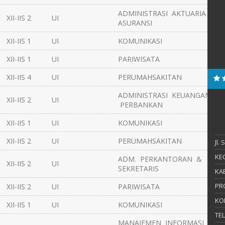
ADMINISTRASI AKTUARIA &
XII-IIS 2
UI
ASURANSI
XII-IIS 1
UI
KOMUNIKASI
XII-IIS 1
UI
PARIWISATA
XII-IIS 4
UI
PERUMAHSAKITAN
ADMINISTRASI KEUANGAN &
XII-IIS 2
UI
PERBANKAN
XII-IIS 1
UI
KOMUNIKASI
XII-IIS 2
UI
PERUMAHSAKITAN
Jl.
KEC
ADM. PERKANTORAN &
XII-IIS 2
UI
SEKRETARIS
KAB
PR
XII-IIS 2
UI
PARIWISATA
KO
XII-IIS 1
UI
KOMUNIKASI
TE
MANAJEMEN INFORMASI &