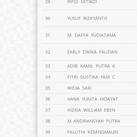
29
RIFQI SETIADI
30
YUSUF RIZKYANTO
31
M. DAFFA YUDIATAMA
Nurlaela Asmawi, S.Pd.
Ano Tohariman
32
EARLY DWIKA FAUZIAN
E-Mail :
E-Mail :
anotohariman6
Mengajar Mapel :
33
ADIB KAMIL PUTRA K.
Mengajar Mapel 
Fisika
34
FITRI GUSTIKA NUR C.
Matematika
35
WIDIA SARI
36
HANA YUNITA HIDAYAT
37
HIZKIA WILLIAM EBEN
38
M. ANDRIANSYAH PUTRA
39
FALUTHI KESANGMAURI