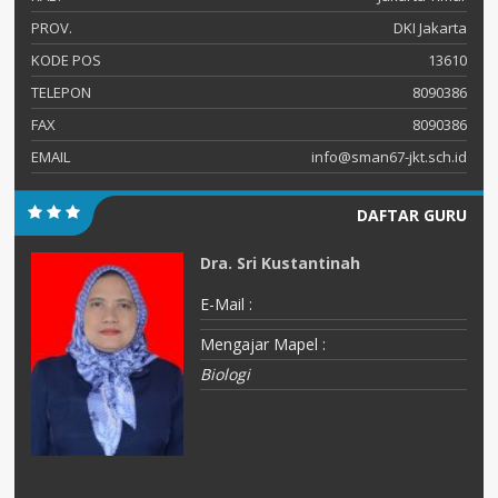
PROV.
DKI Jakarta
KODE POS
13610
TELEPON
8090386
FAX
8090386
EMAIL
info@sman67-jkt.sch.id
DAFTAR GURU
Dra. Sri Kustantinah
E-Mail :
Mengajar Mapel :
Biologi