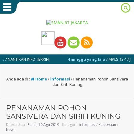
NTIKAN INFO TERKINI
4 minggu yang lalu
/ MPLS 13-17 JULI 2026
Anda ada di :
Home
/
informasi
/
Penanaman Pohon Sansivera
dan Sirih Kuning
PENANAMAN POHON
SANSIVERA DAN SIRIH KUNING
Diterbitkan :
Senin, 19 Agu 2019
- Kategori :
informasi
/
Kesiswaan
/
News