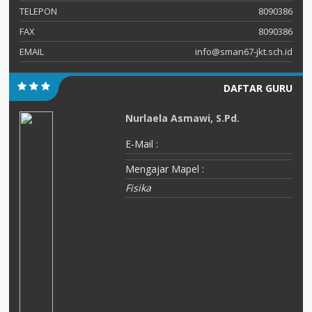
TELEPON
8090386
FAX
8090386
EMAIL
info@sman67-jkt.sch.id
DAFTAR GURU
Nurlaela Asmawi, S.Pd.
E-Mail :
Mengajar Mapel :
Fisika