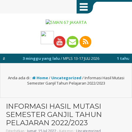
minggu yang lalu
/ MPLS 13-17 JULI 2026
1 tahun yang lalu
/ Se
Anda ada di :
Home
/
Uncategorized
/
Informasi Hasil Mutasi
Semester Ganjil Tahun Pelajaran 2022/2023
INFORMASI HASIL MUTASI
SEMESTER GANJIL TAHUN
PELAJARAN 2022/2023
Diterbitkan :
Jumat, 15 Jul 2022
- Kategori :
Uncategorized