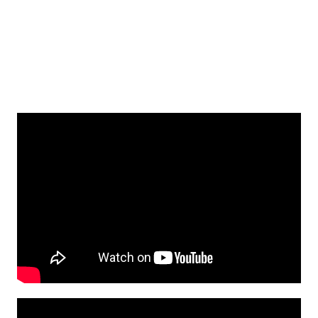
Diterbitkan :
Rabu, 8 Jul 2026
INFORMASI PENERIMAAN PERPINDAHAN MURID
SEMESTER GANJIL TAHUN 2026
INFORMASI PENERIMAAN PERPINDAHAN MURID SEMESTER GANJIL
TAHUN AJARAN 2026/2027 SMA NEGERI 67 JAKARTA...
VIDEO TERBARU