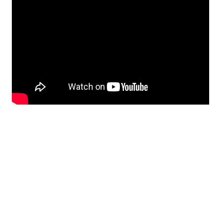
Official Website SMAN 67 Jakarta | E-Mail: info@sman67-jkt.sch.id