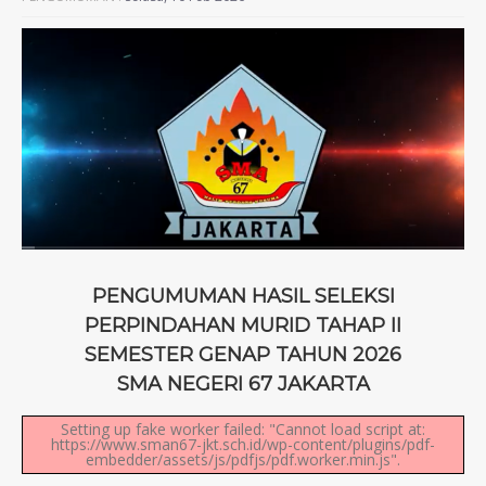
PENGUMUMAN HASIL SELEKSI
PERPINDAHAN MURID TAHAP II
SEMESTER GENAP TAHUN 2026
SMA NEGERI 67 JAKARTA
Setting up fake worker failed: "Cannot load script at:
https://www.sman67-jkt.sch.id/wp-content/plugins/pdf-
embedder/assets/js/pdfjs/pdf.worker.min.js".