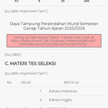
XII
8
36
288
[su_table responsive=”yes”]
Daya Tampung Perpindahan Murid Semester
Genap Tahun Ajaran 2025/2026
Setting up fake worker failed: "Cannot load script at:
https://www.sman67-jkt.sch.id/wp-content/plugins/pdf-
embedder/assets/js/pdfjs/pdf.worker.min.js".
[/su_table]
C. MATERI TES SELEKSI
[su_table responsive=”yes”]
No
KELAS
MATA UJI
1. Bahasa Indonesia
2. Bahasa Inggris