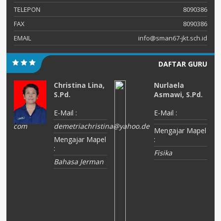
TELEPON
8090386
FAX
8090386
EMAIL
info@sman67-jkt.sch.id
DAFTAR GURU
,
Christina Lina,
Nurlaela
S.Pd.
Asmawi, S.Pd.
E-Mail :
E-Mail :
mail.com
demetriachristina@yahoo.de
Mengajar Mapel
el
Mengajar Mapel
:
:
Fisika
s
Bahasa Jerman