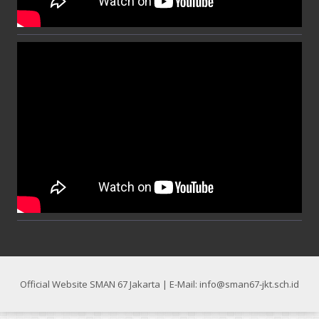
Official Website SMAN 67 Jakarta | E-Mail: info@sman67-jkt.sch.id