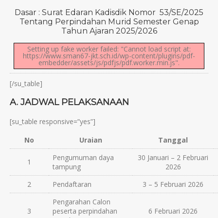
Dasar : Surat Edaran Kadisdik Nomor 53/SE/2025
Tentang Perpindahan Murid Semester Genap
Tahun Ajaran 2025/2026
Setting up fake worker failed: "Cannot load script at:
https://www.sman67-jkt.sch.id/wp-content/plugins/pdf-
embedder/assets/js/pdfjs/pdf.worker.min.js".
[/su_table]
A. JADWAL PELAKSANAAN
[su_table responsive=”yes”]
No
Uraian
Tanggal
Pengumuman daya
30 Januari – 2 Februari
1
tampung
2026
2
Pendaftaran
3 – 5 Februari 2026
Pengarahan Calon
3
peserta perpindahan
6 Februari 2026