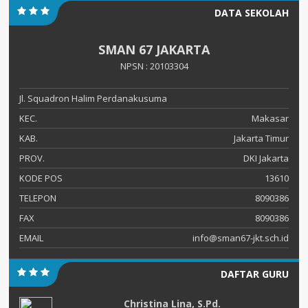
DATA SEKOLAH
SMAN 67 JAKARTA
NPSN : 20103304
Jl. Squadron Halim Perdanakusuma
KEC.
Makasar
KAB.
Jakarta Timur
PROV.
DKI Jakarta
KODE POS
13610
TELEPON
8090386
FAX
8090386
EMAIL
info@sman67-jkt.sch.id
DAFTAR GURU
Christina Lina, S.Pd.