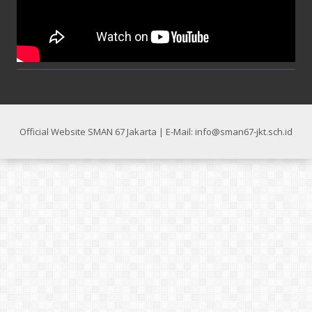
Official Website SMAN 67 Jakarta | E-Mail: info@sman67-jkt.sch.id