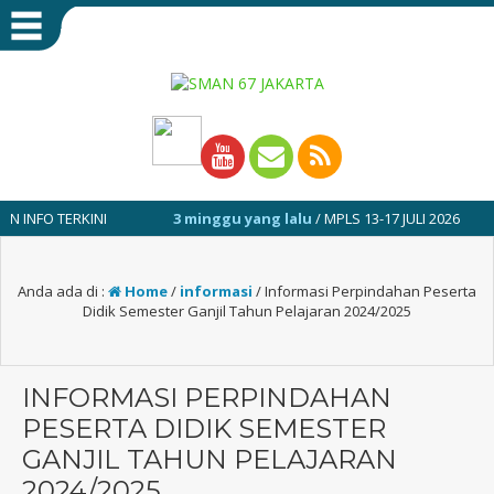
INI
3 minggu yang lalu
/ MPLS 13-17 JULI 2026
1 tahun
Anda ada di :
Home
/
informasi
/
Informasi Perpindahan Peserta
Didik Semester Ganjil Tahun Pelajaran 2024/2025
INFORMASI PERPINDAHAN
PESERTA DIDIK SEMESTER
GANJIL TAHUN PELAJARAN
2024/2025