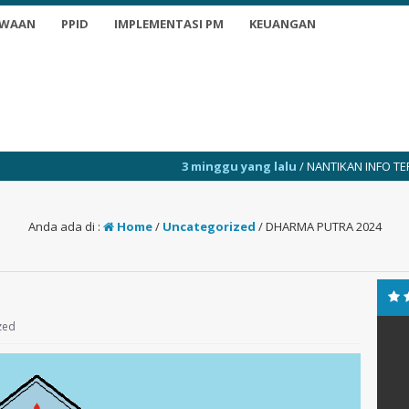
SWAAN
PPID
IMPLEMENTASI PM
KEUANGAN
3 minggu yang lalu
/ NANTIKAN INFO TERKINI
3
Anda ada di :
Home
/
Uncategorized
/
DHARMA PUTRA 2024
zed