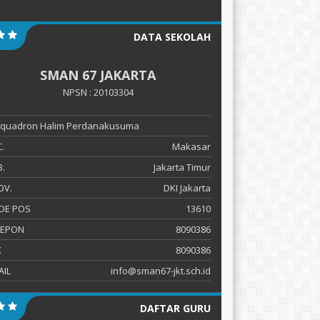
DATA SEKOLAH
SMAN 67 JAKARTA
NPSN : 20103304
 Squadron Halim Perdanakusuma
.
Makasar
.
Jakarta Timur
OV.
DKI Jakarta
DE POS
13610
LEPON
8090386
X
8090386
AIL
info@sman67-jkt.sch.id
DAFTAR GURU