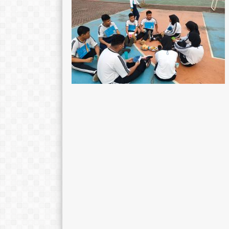
Eko Krisdianto
Wasis Pujianto
E-Mail :
E-Mail :
krisdiantoe@yahoo.co.id
wasis6767@gma
Mengajar Mapel :
Mengajar Mapel 
Matematika
BTik