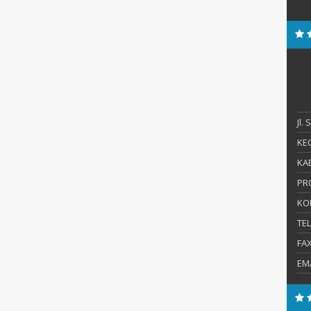
Jl.
KEC
KAB
PR
KO
TE
FA
EM