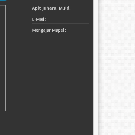
Apit Juhara, M.Pd.
A
E-Mail :
E-
a
Mengajar Mapel :
M
M