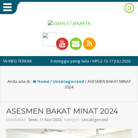
 TERKINI
3 minggu yang lalu
/ MPLS 13-17 JULI 2026
1 
Anda ada di :
Home
/
Uncategorized
/
ASESMEN BAKAT MINAT
2024
ASESMEN BAKAT MINAT 2024
Diterbitkan :
Senin, 11 Nov 2024
- Kategori :
Uncategorized