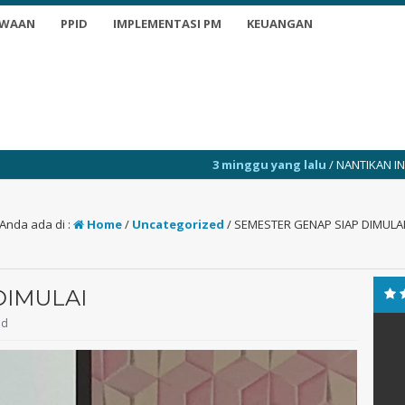
SWAAN
PPID
IMPLEMENTASI PM
KEUANGAN
3 minggu yang lalu
/ NANTIKAN INFO TERKINI
Anda ada di :
Home
/
Uncategorized
/
SEMESTER GENAP SIAP DIMULA
DIMULAI
ed