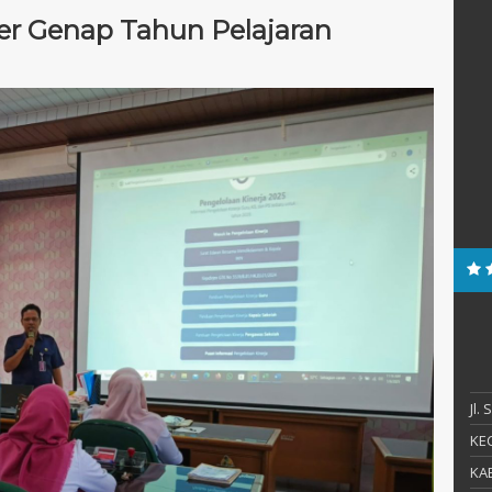
r Genap Tahun Pelajaran
Jl.
KEC
KAB