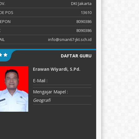
OV.
DKI Jakarta
DE POS
13610
LEPON
8090386
X
8090386
AIL
info@sman67-jkt.sch.id
DAFTAR GURU
Erawan Wiyardi, S.Pd.
D
E-Mail :
E-
Mengajar Mapel :
M
Geografi
B