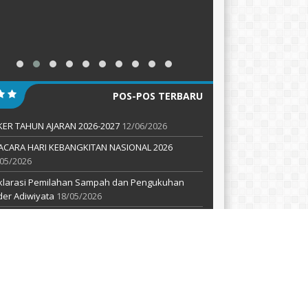
POS-POS TERBARU
KER TAHUN AJARAN 2026-2027
12/06/2026
ACARA HARI KEBANGKITAN NASIONAL 2026
05/2026
klarasi Pemilahan Sampah dan Pengukuhan
er Adiwiyata
18/05/2026
AGENDA
KATEGORI
mal
(2)
ormasi
(5)