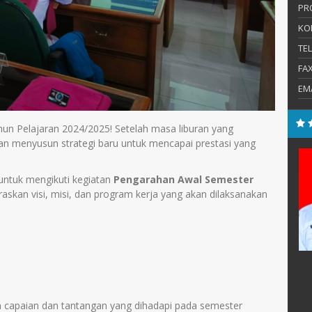
PR
KO
TE
FA
EM
un Pelajaran 2024/2025! Setelah masa liburan yang
dan menyusun strategi baru untuk mencapai prestasi yang
.Pd.
Mulyono, S.Pd.
ntuk mengikuti kegiatan
Pengarahan Awal Semester
E-Mail :
laraskan visi, misi, dan program kerja yang akan dilaksanakan
:
Mengajar Mapel :
Kimia
 capaian dan tantangan yang dihadapi pada semester