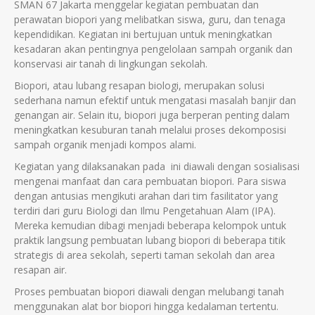
SMAN 67 Jakarta menggelar kegiatan pembuatan dan
perawatan biopori yang melibatkan siswa, guru, dan tenaga
kependidikan. Kegiatan ini bertujuan untuk meningkatkan
kesadaran akan pentingnya pengelolaan sampah organik dan
konservasi air tanah di lingkungan sekolah.
Biopori, atau lubang resapan biologi, merupakan solusi
sederhana namun efektif untuk mengatasi masalah banjir dan
genangan air. Selain itu, biopori juga berperan penting dalam
meningkatkan kesuburan tanah melalui proses dekomposisi
sampah organik menjadi kompos alami.
Kegiatan yang dilaksanakan pada ini diawali dengan sosialisasi
mengenai manfaat dan cara pembuatan biopori. Para siswa
dengan antusias mengikuti arahan dari tim fasilitator yang
terdiri dari guru Biologi dan Ilmu Pengetahuan Alam (IPA).
Mereka kemudian dibagi menjadi beberapa kelompok untuk
praktik langsung pembuatan lubang biopori di beberapa titik
strategis di area sekolah, seperti taman sekolah dan area
resapan air.
Proses pembuatan biopori diawali dengan melubangi tanah
menggunakan alat bor biopori hingga kedalaman tertentu.