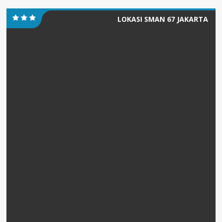
LOKASI SMAN 67 JAKARTA