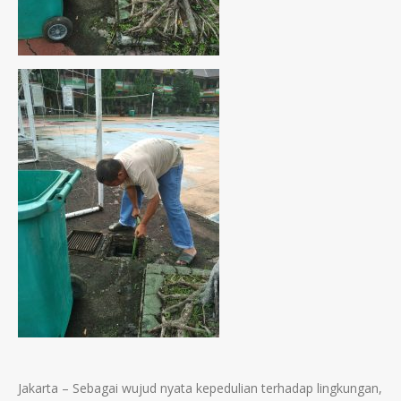
Jakarta – Sebagai wujud nyata kepedulian terhadap lingkungan,