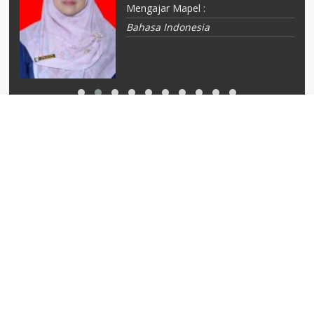
Mengajar Mapel :
Bahasa Indonesia
POS-POS TERBARU
RAKER TAHUN AJARAN 2026-2027
12/06/2026
UPACARA HARI KEBANGKITAN NASIONAL 2026
20/05/2026
Deklarasi Pemilahan Sampah dan Pengukuhan Kader Adiwiyata
18/05/2026
AGENDA
KATEGORI
formal
(2)