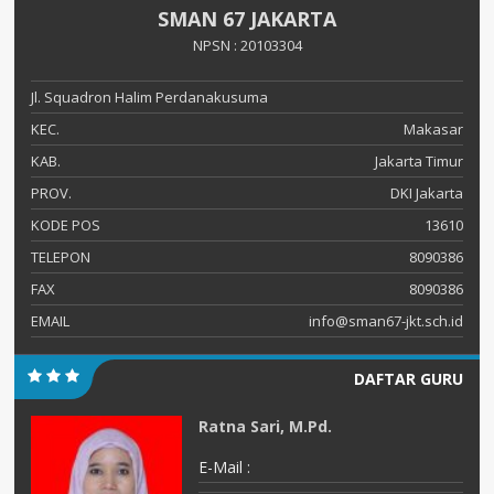
SMAN 67 JAKARTA
NPSN : 20103304
Jl. Squadron Halim Perdanakusuma
KEC.
Makasar
KAB.
Jakarta Timur
PROV.
DKI Jakarta
KODE POS
13610
TELEPON
8090386
FAX
8090386
EMAIL
info@sman67-jkt.sch.id
DAFTAR GURU
Ratna Sari, M.Pd.
E-Mail :