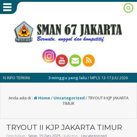
TERKINI
3 minggu yang lalu
/ MPLS 13-17 JULI 2026
1 t
Anda ada di :
Home
/
Uncategorized
/
TRYOUT II KJP JAKARTA
TIMUR
TRYOUT II KJP JAKARTA TIMUR
Diterbitkan :
Senin, 15 Des 2025
- Kategori :
Uncategorized