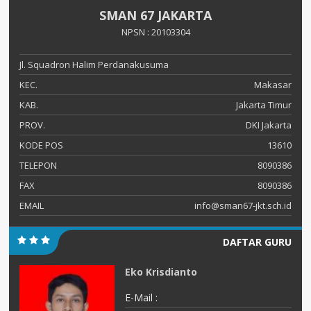
SMAN 67 JAKARTA
NPSN : 20103304
Jl. Squadron Halim Perdanakusuma
KEC.
Makasar
KAB.
Jakarta Timur
PROV.
DKI Jakarta
KODE POS
13610
TELEPON
8090386
FAX
8090386
EMAIL
info@sman67-jkt.sch.id
DAFTAR GURU
Eko Krisdianto
E-Mail :