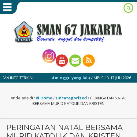
TERKINI
4 minggu yang lalu
/ MPLS 13-17 JULI 2026
1 t
Anda ada di :
Home
/
Uncategorized
/
PERINGATAN NATAL
BERSAMA MURID KATOLIK DAN KRISTEN
PERINGATAN NATAL BERSAMA
MURID KATOLIK DAN KRISTEN