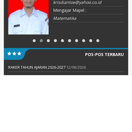
krisdiantoe@yahoo.co.id
Mengajar Mapel :
Matematika
POS-POS TERBARU
RAKER TAHUN AJARAN 2026-2027
12/06/2026
UPACARA HARI KEBANGKITAN NASIONAL 2026
20/05/2026
Deklarasi Pemilahan Sampah dan Pengukuhan Kader Adiwiyata
18/05/2026
AGENDA
KATEGORI
formal
(2)