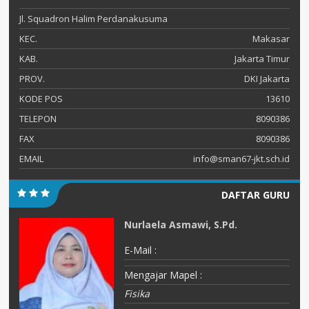
Jl. Squadron Halim Perdanakusuma
KEC.
Makasar
KAB.
Jakarta Timur
PROV.
DKI Jakarta
KODE POS
13610
TELEPON
8090386
FAX
8090386
EMAIL
info@sman67-jkt.sch.id
DAFTAR GURU
Nurlaela Asmawi, S.Pd.
E-Mail :
Mengajar Mapel :
Fisika