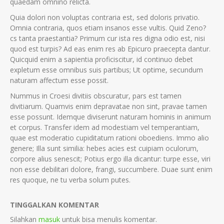
quaedam omnino relicta.
Quia dolori non voluptas contraria est, sed doloris privatio.
Omnia contraria, quos etiam insanos esse vultis. Quid Zeno?
cs tanta praestantia? Primum cur ista res digna odio est, nisi
quod est turpis? Ad eas enim res ab Epicuro praecepta dantur.
Quicquid enim a sapientia proficiscitur, id continuo debet
expletum esse omnibus suis partibus; Ut optime, secundum
naturam affectum esse possit.
Nummus in Croesi divitiis obscuratur, pars est tamen
divitiarum. Quamvis enim depravatae non sint, pravae tamen
esse possunt. Idemque diviserunt naturam hominis in animum
et corpus. Transfer idem ad modestiam vel temperantiam,
quae est moderatio cupiditatum rationi oboediens. Immo alio
genere; Illa sunt similia: hebes acies est cuipiam oculorum,
corpore alius senescit; Potius ergo illa dicantur: turpe esse, viri
non esse debilitari dolore, frangi, succumbere. Duae sunt enim
res quoque, ne tu verba solum putes.
TINGGALKAN KOMENTAR
Silahkan
masuk
untuk bisa menulis komentar.