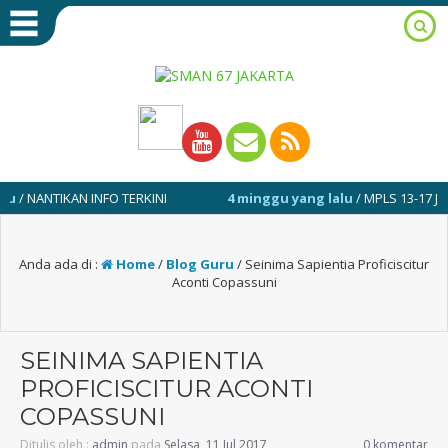
TIKAN INFO TERKINI
4 minggu yang lalu
/ MPLS 13-17 JULI 2026
Anda ada di :
Home
/
Blog Guru
/
Seinima Sapientia Proficiscitur
Aconti Copassuni
SEINIMA SAPIENTIA
PROFICISCITUR ACONTI
COPASSUNI
Ditulis oleh :
admin
pada
Selasa, 11 Jul 2017
0 komentar