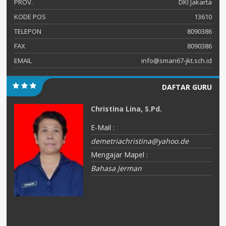
PROV.
DKI Jakarta
KODE POS
13610
TELEPON
8090386
FAX
8090386
EMAIL
info@sman67-jkt.sch.id
DAFTAR GURU
Christina Lina, S.Pd.
E-Mail :
demetriachristina@yahoo.de
Mengajar Mapel :
Bahasa Jerman