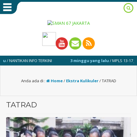
NTIKAN INFO TERKINI
3 minggu yang lalu
/ MPLS 13-17 JULI 2026
Anda ada di :
Home
/
Ekstra Kulikuler
/
TATRAD
TATRAD