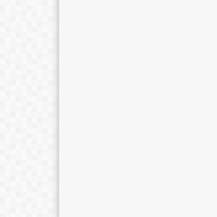
Mulyono, S.Pd.
Ratna Sari, M.
E-Mail :
E-Mail :
Mengajar Mapel :
Mengajar Mapel 
Kimia
Bahasa Indones