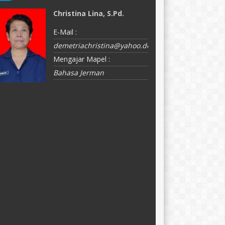
Christina Lina, S.Pd.
F
E-Mail :
E-
demetriachristina@yahoo.de
f
j
Mengajar Mapel :
M
Bahasa Jerman
P