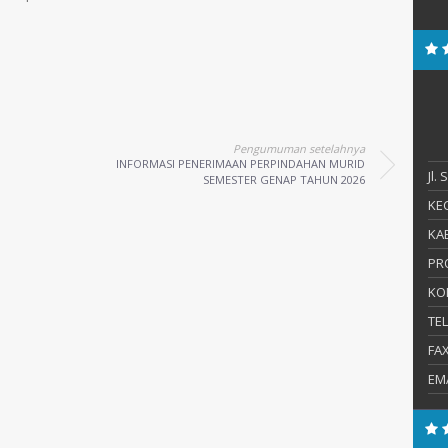
Pengumuman setelahnya
INFORMASI PENERIMAAN PERPINDAHAN MURID
Jl.
SEMESTER GENAP TAHUN 2026
KEC
KAB
PR
KO
TE
FA
EM