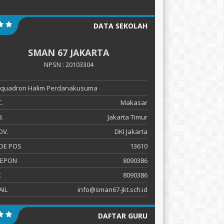
DATA SEKOLAH
SMAN 67 JAKARTA
NPSN : 20103304
 Squadron Halim Perdanakusuma
.
Makasar
.
Jakarta Timur
OV.
DKI Jakarta
DE POS
13610
LEPON
8090386
X
8090386
AIL
info@sman67-jkt.sch.id
DAFTAR GURU