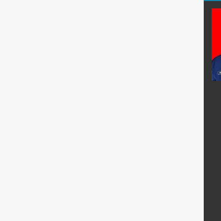
Pd.
Yeni Dahniar, S.Pd.
E-Mail :
:
Mengajar Mapel :
ia
PKN