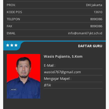
PROV.
DKI Jakarta
KODE POS
13610
TELEPON
8090386
FAX
8090386
EMAIL
info@sman67-jkt.sch.id
DAFTAR GURU
Wasis Pujianto, S.Kom
E-Mail :
wasis6767@gmail.com
Mengajar Mapel :
BTik