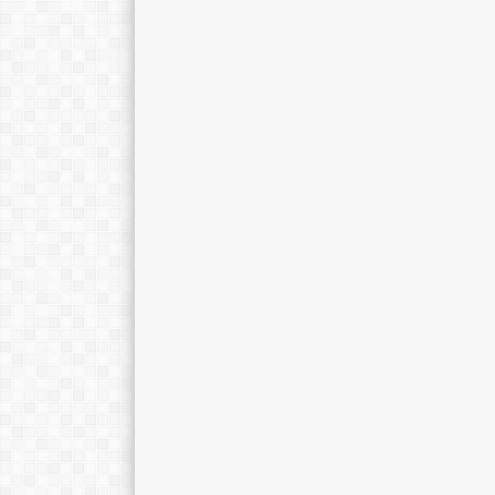
Erawan Wiyardi, S.Pd.
Mulyono, S.Pd.
E-Mail :
E-Mail :
Mengajar Mapel :
Mengajar Mapel 
Geografi
Kimia