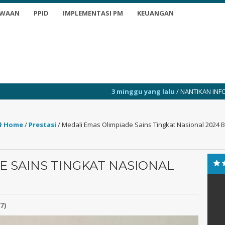
SWAAN
PPID
IMPLEMENTASI PM
KEUANGAN
3 minggu yang lalu
/ NANTIKAN INFO TERKINI
3 
Home
/
Prestasi
/
Medali Emas Olimpiade Sains Tingkat Nasional 2024 
E SAINS TINGKAT NASIONAL
7)