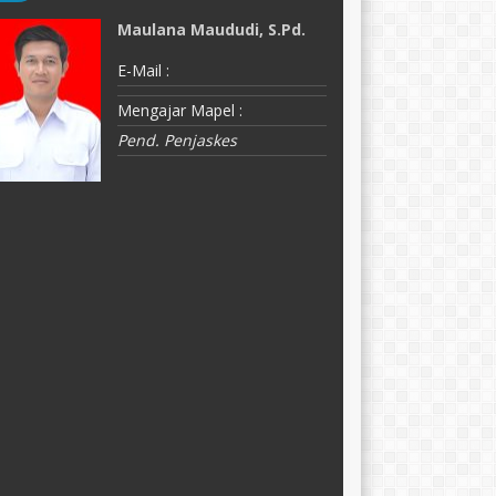
Maulana Maududi, S.Pd.
R
E-Mail :
E-
Mengajar Mapel :
M
Pend. Penjaskes
B