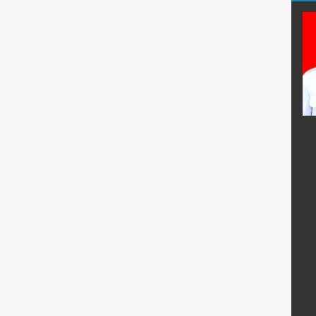
Christina Lina, S.Pd.
E-Mail :
demetriachristina@yahoo.de
:
Mengajar Mapel :
Bahasa Jerman