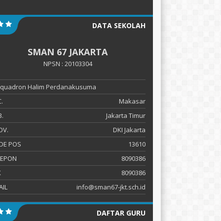
DATA SEKOLAH
SMAN 67 JAKARTA
NPSN : 20103304
 Squadron Halim Perdanakusuma
.
Makasar
.
Jakarta Timur
OV.
DKI Jakarta
DE POS
13610
LEPON
8090386
X
8090386
AIL
info@sman67-jkt.sch.id
DAFTAR GURU