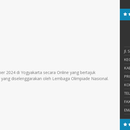
Jl.
KEC
KAB
er 2024 di Yogyakarta secara Online yang bertajuk
PR
4 yang diselenggarakan oleh Lembaga Olimpiade Nasional.
KO
TE
FA
EM