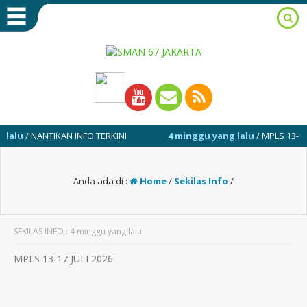
u
/ NANTIKAN INFO TERKINI
4 minggu yang lalu
/ MPLS 13-17 JULI
Anda ada di :
Home
/
Sekilas Info
/
SEKILAS INFO : 4 minggu yang lalu
MPLS 13-17 JULI 2026