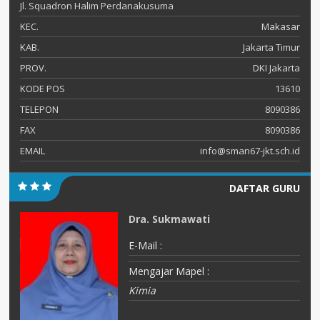
Jl. Squadron Halim Perdanakusuma
KEC.
Makasar
KAB.
Jakarta Timur
PROV.
DKI Jakarta
KODE POS
13610
TELEPON
8090386
FAX
8090386
EMAIL
info@sman67-jkt.sch.id
DAFTAR GURU
Dra. Sukmawati
E-Mail :
Mengajar Mapel :
Kimia