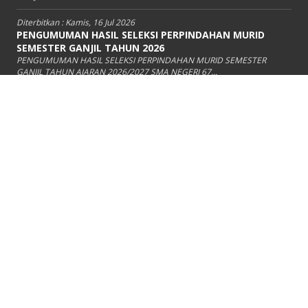
Diterbitkan :
Kamis, 16 Jul 2026
PENGUMUMAN HASIL SELEKSI PERPINDAHAN MURID
SEMESTER GANJIL TAHUN 2026
PENGUMUMAN HASIL SELEKSI PERPINDAHAN MURID SEMESTER
GANJIL TAHUN AJARAN 2026/2027 SMA NEGERI 67...
Diterbitkan :
Rabu, 8 Jul 2026
INFORMASI PENERIMAAN PERPINDAHAN MURID
SEMESTER GANJIL TAHUN 2026
INFORMASI PENERIMAAN PERPINDAHAN MURID SEMESTER GANJIL
TAHUN AJARAN 2026/2027 SMA NEGERI 67 JAKARTA...
VIDEO TERBARU