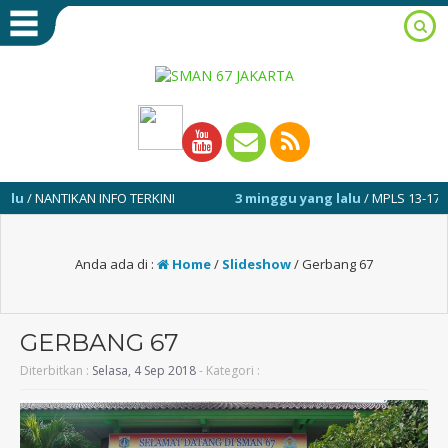
NANTIKAN INFO TERKINI
3 minggu yang lalu
/ MPLS 13-17 JULI 20
Anda ada di :
Home
/
Slideshow
/
Gerbang 67
GERBANG 67
Diterbitkan :
Selasa, 4 Sep 2018
- Kategori :