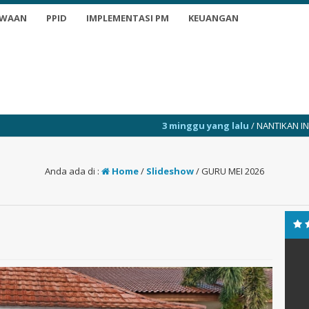
SWAAN
PPID
IMPLEMENTASI PM
KEUANGAN
3 minggu yang lalu
/ NANTIKAN INFO TERKINI
Anda ada di :
Home
/
Slideshow
/
GURU MEI 2026