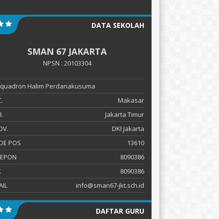
DATA SEKOLAH
SMAN 67 JAKARTA
NPSN : 20103304
 Squadron Halim Perdanakusuma
.
Makasar
.
Jakarta Timur
OV.
DKI Jakarta
DE POS
13610
LEPON
8090386
X
8090386
AIL
info@sman67-jkt.sch.id
DAFTAR GURU