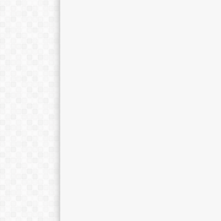
Ano Tohariman, S.Pd.
Dra. Sriyarti, M
E-Mail :
E-Mail :
anotohariman67@gmail.com
Mengajar Mapel 
Mengajar Mapel :
Sejarah
Matematika