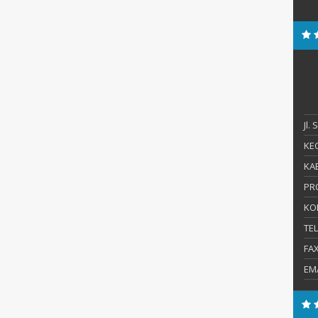
Jl.
KEC
KAB
PR
KO
TE
FA
EM