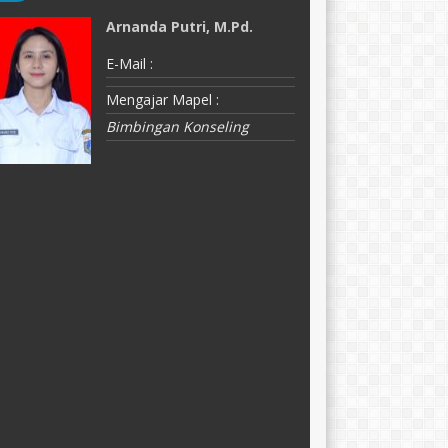
Arnanda Putri, M.Pd.
M
E-Mail :
E-
Mengajar Mapel :
M
Bimbingan Konseling
K