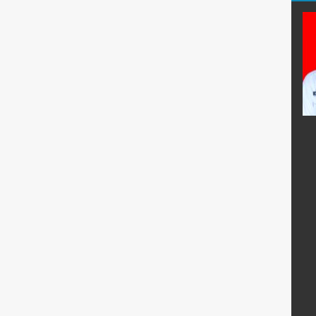
.Pd.
Eko Krisdianto
E-Mail :
krisdiantoe@yahoo.co.id
:
Mengajar Mapel :
Matematika