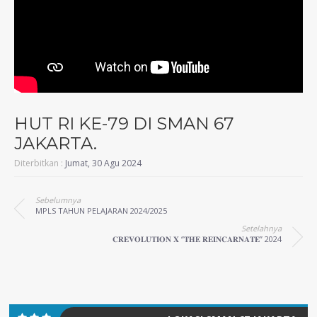
HUT RI KE-79 DI SMAN 67
JAKARTA.
Diterbitkan :
Jumat, 30 Agu 2024
Sebelumnya
MPLS TAHUN PELAJARAN 2024/2025
Setelahnya
𝐂𝐑𝐄𝐕𝐎𝐋𝐔𝐓𝐈𝐎𝐍 𝐗 “𝐓𝐇𝐄 𝐑𝐄𝐈𝐍𝐂𝐀𝐑𝐍𝐀𝐓𝐄” 2024