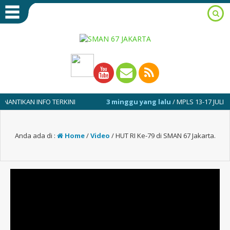
KAN INFO TERKINI
3 minggu yang lalu
/ MPLS 13-17 JULI 2026
Anda ada di :
Home
/
Video
/
HUT RI Ke-79 di SMAN 67 Jakarta.