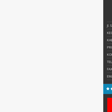
Jl.
KEC
KAB
PR
KO
TE
FA
EM
S.Pd., M.Pd.
Erma Harlina, M.Pd.
E-Mail :