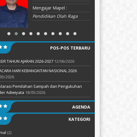
Mengajar Mapel :
M
Pendidikan Olah Raga
B
POS-POS TERBARU
KER TAHUN AJARAN 2026-2027
12/06/2026
ACARA HARI KEBANGKITAN NASIONAL 2026
05/2026
klarasi Pemilahan Sampah dan Pengukuhan
er Adiwiyata
18/05/2026
AGENDA
KATEGORI
mal
(2)