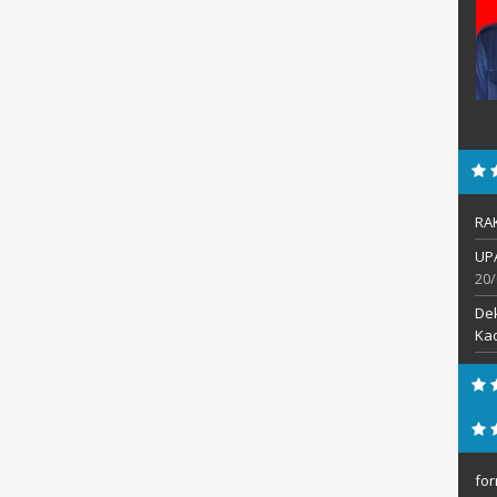
een.88shs@gmail.com
:
Mengajar Mapel :
ma Islam
Bahasa Inggris
RA
UP
20/
De
Kad
for