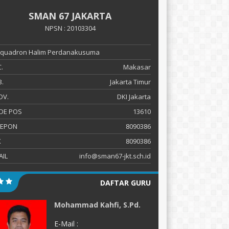
SMAN 67 JAKARTA
NPSN : 20103304
 Squadron Halim Perdanakusuma
.
Makasar
.
Jakarta Timur
OV.
DKI Jakarta
DE POS
13610
LEPON
8090386
X
8090386
AIL
info@sman67-jkt.sch.id
DAFTAR GURU
Mohammad Kahfi, S.Pd.
D
E-Mail :
E-