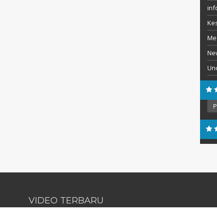
inf
Ke
Me
Ne
Un
Ars
Ber
VIDEO TERBARU