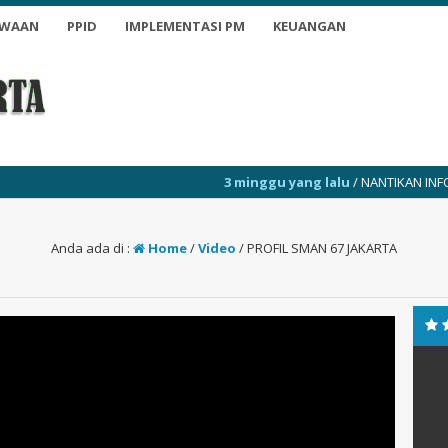
SWAAN
PPID
IMPLEMENTASI PM
KEUANGAN
3 minggu yang lalu
/ NANTIKAN INFO TERKINI
Anda ada di :
Home
/
Video
/
PROFIL SMAN 67 JAKARTA