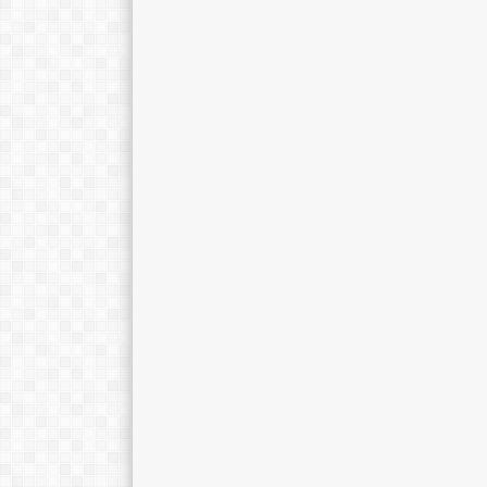
Ano Tohariman, S.Pd.
Hilya Fatimah, 
E-Mail :
E-Mail :