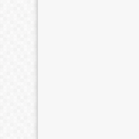
anotohariman67@gmail.com
Mengajar Mapel 
Mengajar Mapel :
Pendidikan Aga
Matematika