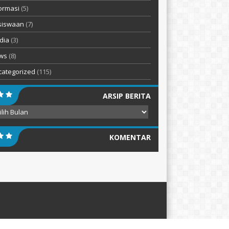
ormasi
(5)
siswaan
(7)
dia
(3)
ws
(8)
categorized
(115)
ARSIP BERITA
ip
ita
KOMENTAR